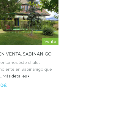
Venta
EN VENTA, SABIÑANIGO
sentamos éste chalet
ndiente en Sabiñánigo que
a…
Más detalles
00€