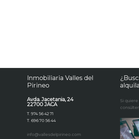
Inmobiliaria Valles del
¿Busc
Pirineo
alquil
Avda. Jacetania, 24
Si quiere
22700 JACA
consúlte
T. 974 56 42 71
T. 696 70 56 44
info@vallesdelpirineo.com