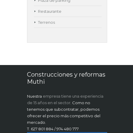
Plaza de parking
Restaurante
Terrenos
Construcciones y reformas
Muthi
Nuestra
empresa tiene una experiencia
de 15 años en el sector
. Como no
tenemos que subcontratar, podemos
ofrecer el precio más competitivo del
mercado.
T. 627 801 884 / 974 480 777