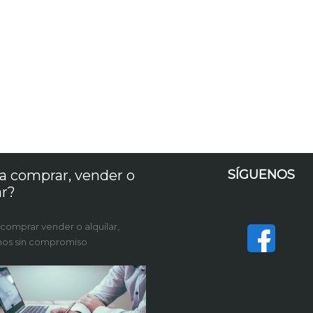
a comprar, vender o
SÍGUENOS
ar?
 comprar vender o alquilar,
nos sin compromiso