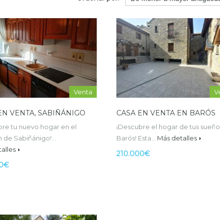
Venta
V
EN VENTA, SABIÑÁNIGO
CASA EN VENTA EN BARÓS
re tu nuevo hogar en el
¡Descubre el hogar de tus sueño
n de Sabiñánigo!…
Barós! Esta…
Más detalles
alles
210.000€
00€