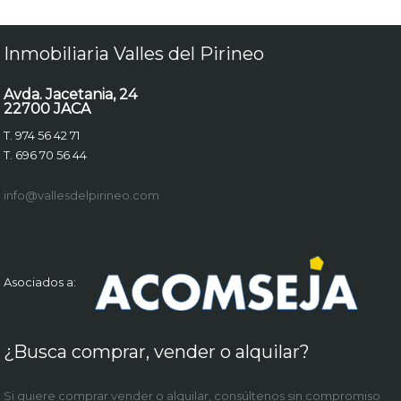
Inmobiliaria Valles del Pirineo
Avda. Jacetania, 24
22700 JACA
T. 974 56 42 71
T. 696 70 56 44
info@vallesdelpirineo.com
Asociados a:
¿Busca comprar, vender o alquilar?
Si quiere comprar vender o alquilar, consúltenos sin compromiso