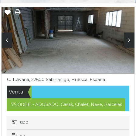
C. Tulivana, 22600 Sabiñánigo, Huesca, España
Venta
75.000€
- ADOSADO, Casas, Chalet, Nave, Parcelas
610C
170