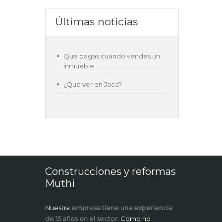
Últimas noticias
Que pagas cuando vendes un
inmueble.
¿Que ver en Jaca?
Construcciones y reformas
Muthi
Nuestra
empresa tiene una experiencia
de 15 años en el sector
. Como no