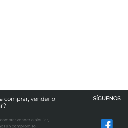
a comprar, vender o
SÍGUENOS
ar?
 comprar vender o alquilar,
nos sin compromiso