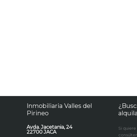
Inmobiliaria Valles del
¿Busc
Pirineo
alquil
Avda. Jacetania, 24
Si quiere
22700 JACA
consúlte