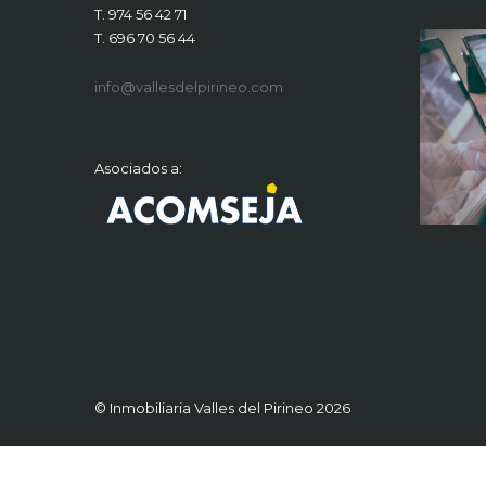
T. 974 56 42 71
T. 696 70 56 44
info@vallesdelpirineo.com
Asociados a:
© Inmobiliaria Valles del Pirineo 2026