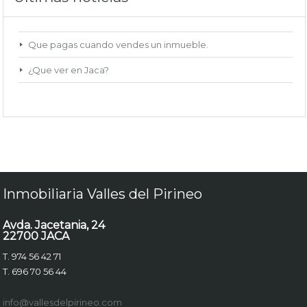
Que pagas cuando vendes un inmueble.
¿Que ver en Jaca?
Inmobiliaria Valles del Pirineo
Avda. Jacetania, 24
22700 JACA
T. 974 56 42 71
T. 696 70 56 44
info@vallesdelpirineo.com