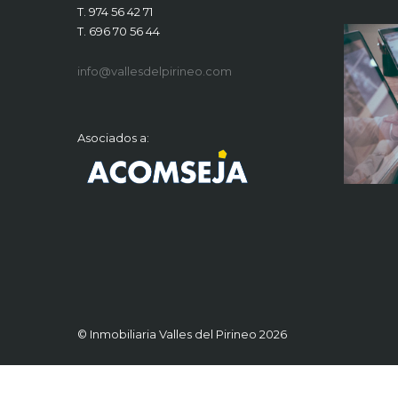
T. 974 56 42 71
T. 696 70 56 44
info@vallesdelpirineo.com
Asociados a:
© Inmobiliaria Valles del Pirineo 2026