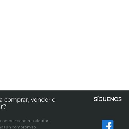
a comprar, vender o
SÍGUENOS
ar?
 comprar vender o alquilar,
nos sin compromiso