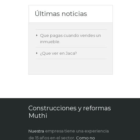
Últimas noticias
Que pagas cuando vendes un
inmueble.
¿Que ver en Jaca?
Construcciones y reformas
Muthi
Nuestra
empresa tiene una experiencia
de 15 años en el sector
. Como no