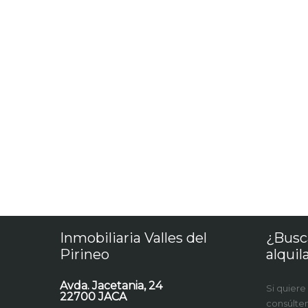
Inmobiliaria Valles del
¿Busc
Pirineo
alquil
Avda. Jacetania, 24
Si quiere
22700 JACA
consúlte