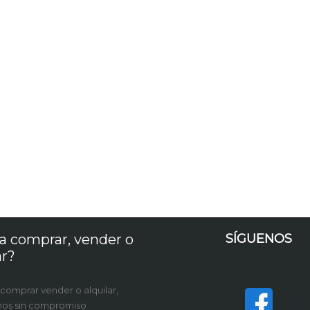
a comprar, vender o
SÍGUENOS
ar?
 comprar vender o alquilar,
nos sin compromiso