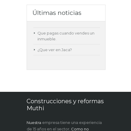
Últimas noticias
Que pagas cuando vendes un
inmueble.
¿Que ver en Jaca?
Construcciones y reformas
Muthi
Nuestra
empresa tiene una experiencia
de 15 años en el sector
. Como no