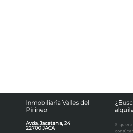
Inmobiliaria Valles del
¿Busc
Pirineo
alquil
Avda. Jacetania, 24
Si quiere
22700 JACA
consúlte