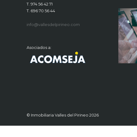
T. 974 56 42 71
T. 696 70 56 44
info@vallesdelpirineo.com
Asociados a:
© Inmobiliaria Valles del Pirineo 2026